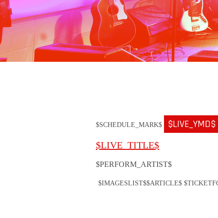
$LIVE_YMD$
$SCHEDULE_MARK$
$LIVE_TITLE$
$PERFORM_ARTIST$
$IMAGESLIST$
$ARTICLE$ $TICKET