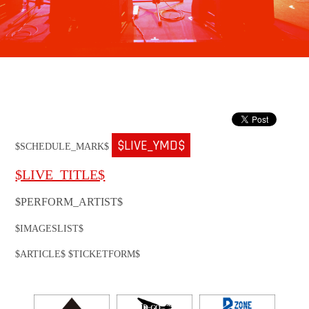
$LIVE_YMD$
$SCHEDULE_MARK$
$LIVE_TITLE$
$PERFORM_ARTIST$
$IMAGESLIST$
$ARTICLE$ $TICKETFORM$