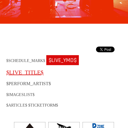
$LIVE_YMD$
$SCHEDULE_MARK$
$LIVE_TITLE$
$PERFORM_ARTIST$
$IMAGESLIST$
$ARTICLE$ $TICKETFORM$