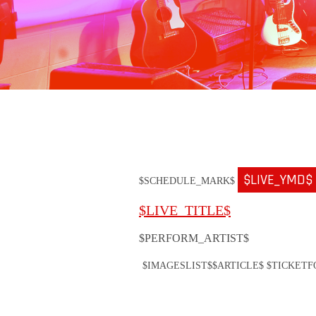
$LIVE_YMD$
$SCHEDULE_MARK$
$LIVE_TITLE$
$PERFORM_ARTIST$
$IMAGESLIST$
$ARTICLE$ $TICKET