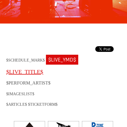
$LIVE_YMD$
$SCHEDULE_MARK$
$LIVE_TITLE$
$PERFORM_ARTIST$
$IMAGESLIST$
$ARTICLE$ $TICKETFORM$