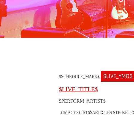
$LIVE_YMD$
$SCHEDULE_MARK$
$LIVE_TITLE$
$PERFORM_ARTIST$
$IMAGESLIST$
$ARTICLE$ $TICKET